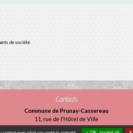
ants de société
Contacts
Commune de Prunay-Cassereau
11, rue de l'Hôtel de Ville
41310 Prunay-Cassereau - FRANCE
 control over what you want to activate
OK, accept all