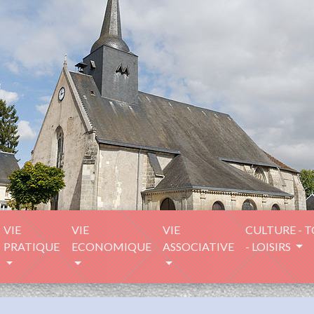
VIE
VIE
VIE
CULTURE - 
PRATIQUE
ECONOMIQUE
ASSOCIATIVE
- LOISIRS