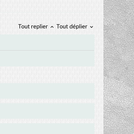
Tout replier
Tout déplier
keyboard_arrow_up
keyboard_arrow_down