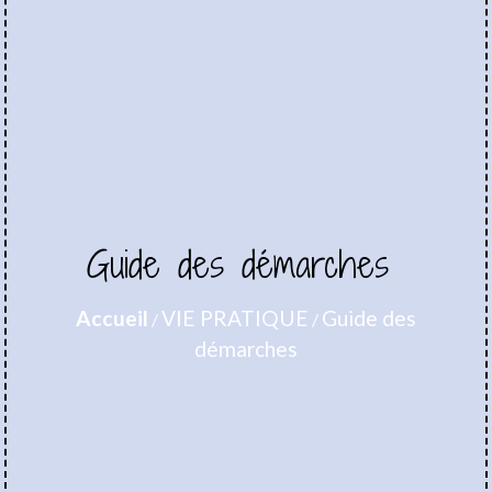
Guide des démarches
Accueil
VIE PRATIQUE
Guide des
/
/
démarches