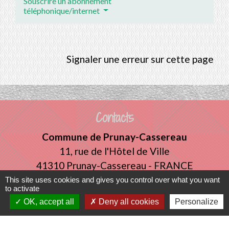
Souscrire un abonnement
téléphonique/internet
Signaler une erreur sur cette page
Contacts
Commune de Prunay-Cassereau
11, rue de l'Hôtel de Ville
41310 Prunay-Cassereau - FRANCE
+33 2 54 80 32 81
This site uses cookies and gives you control over what you want
to activate
OK, accept all
Deny all cookies
Personalize
Liens intercommunalité