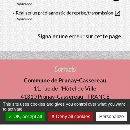
Bpifrance
open_in_new
Réaliser un prédiagnostic de reprise/transmission
Bpifrance
Signaler une erreur sur cette page
Contacts
Commune de Prunay-Cassereau
11, rue de l'Hôtel de Ville
41310 Prunay-Cassereau - FRANCE
+33 2 54 80 32 81
This site uses cookies and gives you control over what you want
to activate
OK, accept all
Deny all cookies
Personalize
Liens intercommunalité