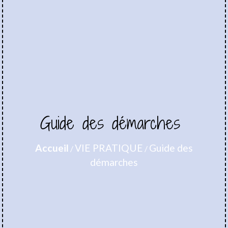
Guide des démarches
Accueil
VIE PRATIQUE
Guide des
/
/
démarches