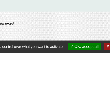
ques (Insee)
 control over what you want to activate
OK, accept all
Contacts
Commune de Prunay-Cassereau
11, rue de l'Hôtel de Ville
41310 Prunay-Cassereau - FRANCE
+33 2 54 80 32 81