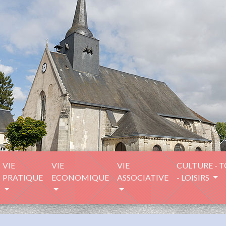
VIE
VIE
VIE
CULTURE - 
PRATIQUE
ECONOMIQUE
ASSOCIATIVE
- LOISIRS