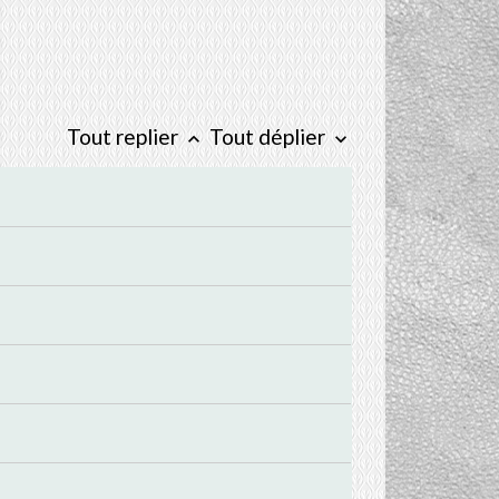
Tout replier
Tout déplier
keyboard_arrow_up
keyboard_arrow_down