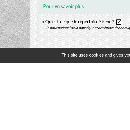
Pour en savoir plus
open_in_new
Qu'est-ce que le répertoire Sirene ?
Institut national de la statistique et des études économi
This site uses cookies and gives you