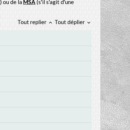
) ou de la
MSA
(s'il s'agit d'une
Tout replier
Tout déplier
keyboard_arrow_up
keyboard_arrow_down