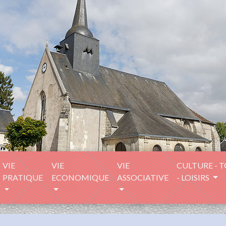
VIE
VIE
VIE
CULTURE - 
PRATIQUE
ECONOMIQUE
ASSOCIATIVE
- LOISIRS