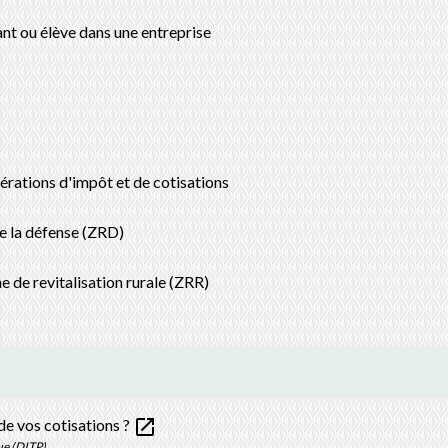
ant ou élève dans une entreprise
érations d'impôt et de cotisations
e la défense (ZRD)
e de revitalisation rurale (ZRR)
open_in_new
de vos cotisations ?
ue (DITP)