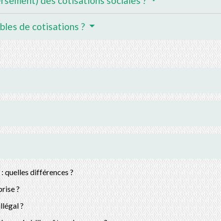
rsement) des cotisations sociales ?
bles de cotisations ?
: quelles différences ?
rise ?
llégal ?