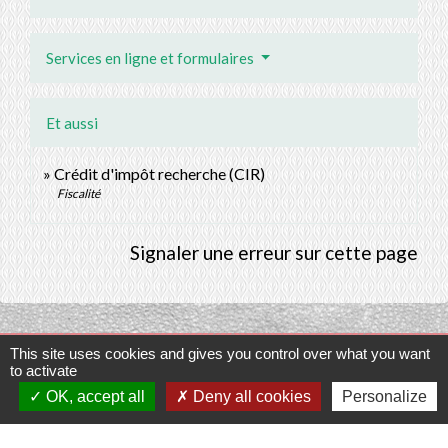
Services en ligne et formulaires
Et aussi
Crédit d'impôt recherche (CIR)
Fiscalité
Signaler une erreur sur cette page
This site uses cookies and gives you control over what you want
Contacts
to activate
OK, accept all
Deny all cookies
Personalize
Commune de Prunay-Cassereau
11, rue de l'Hôtel de Ville