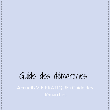
Guide des démarches
Accueil
VIE PRATIQUE
Guide des
/
/
démarches