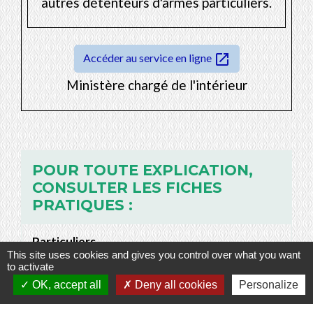
autres détenteurs d'armes particuliers.
open_in_new
Accéder au service en ligne
Ministère chargé de l'intérieur
POUR TOUTE EXPLICATION,
CONSULTER LES FICHES
PRATIQUES :
Particuliers
This site uses cookies and gives you control over what you want
Achat et détention d'une arme de chasse
to activate
OK, accept all
Deny all cookies
Personalize
Arme de catégorie C (soumise à déclaration)
Arme surclassée : comment régulariser votre