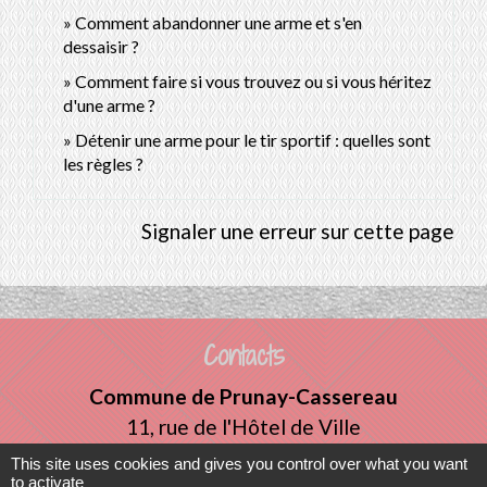
Comment abandonner une arme et s'en
dessaisir ?
Comment faire si vous trouvez ou si vous héritez
d'une arme ?
Détenir une arme pour le tir sportif : quelles sont
les règles ?
Signaler une erreur sur cette page
Contacts
Commune de Prunay-Cassereau
11, rue de l'Hôtel de Ville
41310 Prunay-Cassereau - FRANCE
This site uses cookies and gives you control over what you want
to activate