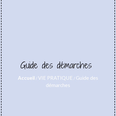
Guide des démarches
Accueil
VIE PRATIQUE
Guide des
/
/
démarches