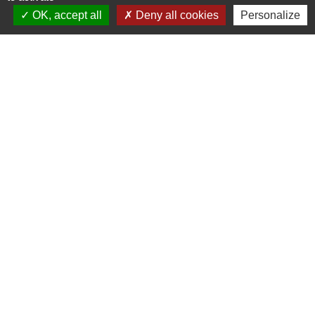
+33 2 54 80 32 81
OK, accept all
Deny all cookies
Personalize
Liens intercommunalité
TERRITOIRES VENDOMOIS
CULTURE 41
MÉDIATHÈQUE DE SELOMNES
MISSION LOCALE DU VENDOMOIS
PILOTE 41
Mentions légales
-
Politique de confidentialité
-
Accessibilité
-
Plan du site
-
Gestion des cookies
Site créé en partenariat avec Réseau des Communes