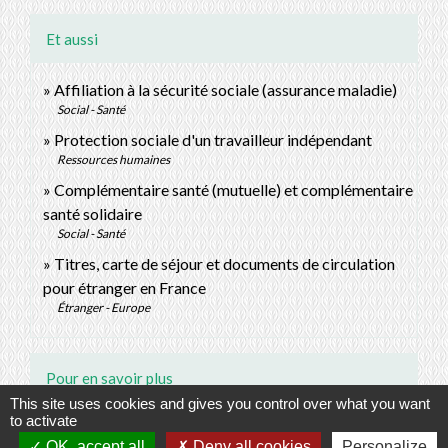
Et aussi
Affiliation à la sécurité sociale (assurance maladie)
Social - Santé
Protection sociale d'un travailleur indépendant
Ressources humaines
Complémentaire santé (mutuelle) et complémentaire
santé solidaire
Social - Santé
Titres, carte de séjour et documents de circulation
pour étranger en France
Étranger - Europe
Pour en savoir plus
This site uses cookies and gives you control over what you want
to activate
open_in_new
Déclarer une grossesse
OK, accept all
Deny all cookies
Personalize