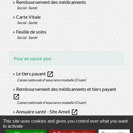
Remboursement des médicaments
Social - Santé
Carte Vitale
Social - Santé
Feuille de soins
Social - Santé
Pour en savoir plus
open_in_new
Le tiers payant
Caisse nationale d'assurance maladie (Cnam)
Remboursement des médicaments et tiers payant
open_in_new
Caisse nationale d'assurance maladie (Cnam)
open_in_new
Annuaire santé - Site Ameli
Caisse nationale d'assurance maladie (Cnam)
This site uses cookies and gives you control over what you want
to activate