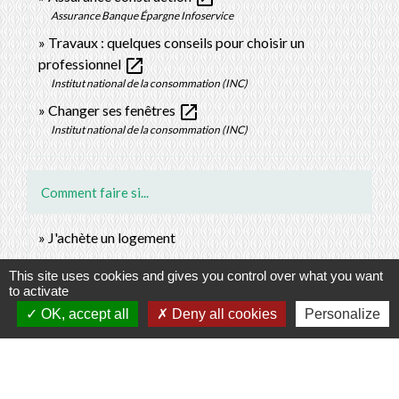
Assurance Banque Épargne Infoservice
Travaux : quelques conseils pour choisir un
open_in_new
professionnel
Institut national de la consommation (INC)
open_in_new
Changer ses fenêtres
Institut national de la consommation (INC)
Comment faire si...
J'achète un logement
This site uses cookies and gives you control over what you want
Signaler une erreur sur cette page
to activate
OK, accept all
Deny all cookies
Personalize
Contacts