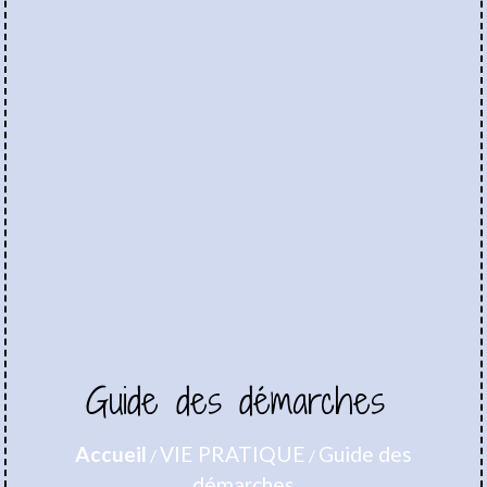
Guide des démarches
Accueil
VIE PRATIQUE
Guide des
/
/
démarches