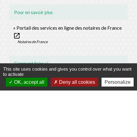
Pour en savoir plus
Portail des services en ligne des notaires de France
open_in_new
Notaires de France
Comment faire si...
This site uses cookies and gives you control over what you want
to activate
Je déménage
OK, accept all
Deny all cookies
Personalize
J'achète un logement
Signaler une erreur sur cette page