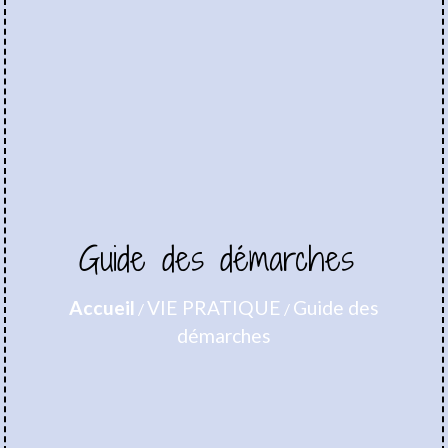
Guide des démarches
Accueil
VIE PRATIQUE
Guide des
/
/
démarches