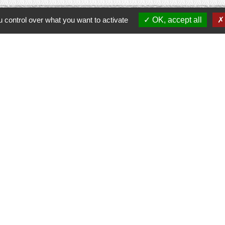
 control over what you want to activate
OK, accept all
Contacts
Commune de Prunay-Cassereau
11, rue de l'Hôtel de Ville
41310 Prunay-Cassereau - FRANCE
+33 2 54 80 32 81
tercommunalité
 VENDOMOIS
E DE SELOMNES
ALE DU VENDOMOIS