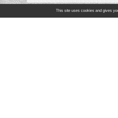
This site uses cookies and gives you
Liens in
TERRITOIRES
CULTURE 41
MÉDIATHÈQU
MISSION LOC
PILOTE 41