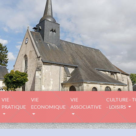
VIE
VIE
VIE
CULTURE - 
PRATIQUE
ECONOMIQUE
ASSOCIATIVE
- LOISIRS