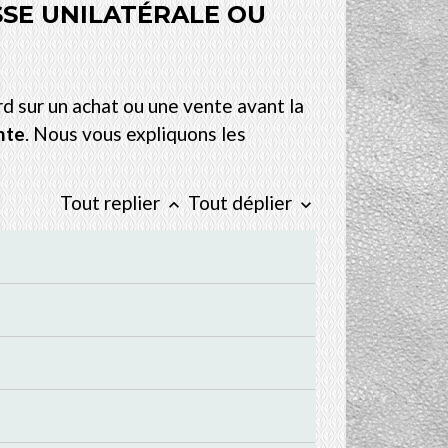
SSE UNILATÉRALE OU
d sur un achat ou une vente avant la
nte
. Nous vous expliquons les
Tout replier
Tout déplier
keyboard_arrow_up
keyboard_arrow_down