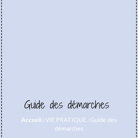
Guide des démarches
Accueil
VIE PRATIQUE
Guide des
/
/
démarches