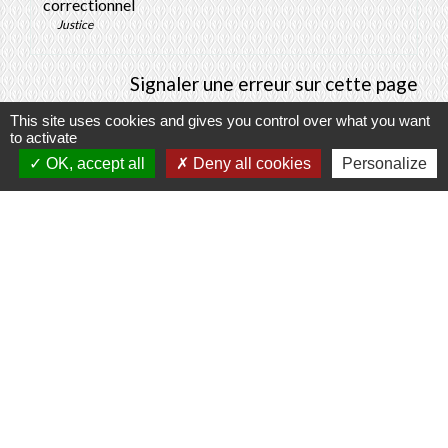
correctionnel
Justice
Signaler une erreur sur cette page
This site uses cookies and gives you control over what you want
to activate
OK, accept all
Deny all cookies
Personalize
Contacts
Commune de Prunay-Cassereau
11, rue de l'Hôtel de Ville
41310 Prunay-Cassereau - FRANCE
+33 2 54 80 32 81
Liens intercommunalité
TERRITOIRES VENDOMOIS