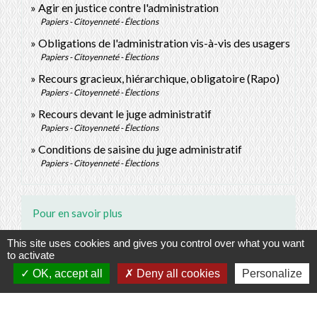
Agir en justice contre l'administration
Papiers - Citoyenneté - Élections
Obligations de l'administration vis-à-vis des usagers
Papiers - Citoyenneté - Élections
Recours gracieux, hiérarchique, obligatoire (Rapo)
Papiers - Citoyenneté - Élections
Recours devant le juge administratif
Papiers - Citoyenneté - Élections
Conditions de saisine du juge administratif
Papiers - Citoyenneté - Élections
Pour en savoir plus
This site uses cookies and gives you control over what you want
open_in_new
La médiation dans les litiges administratifs
to activate
Conseil d'État
OK, accept all
Deny all cookies
Personalize
Charte éthique des médiateurs dans les litiges
open_in_new
administratifs