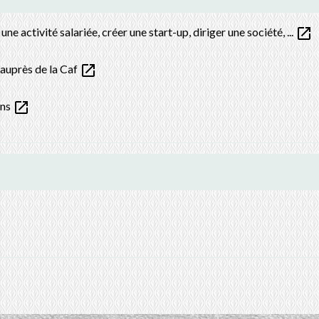
open_in_new
 activité salariée, créer une start-up, diriger une société, ...
open_in_new
 auprès de la Caf
open_in_new
ons