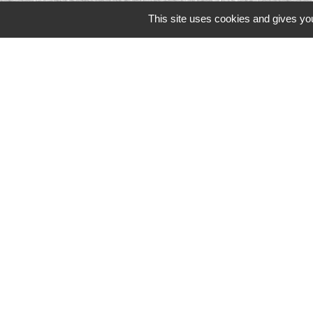
This site uses cookies and gives you
Liens in
TERRITOIRES
CULTURE 41
MÉDIATHÈQU
MISSION LOC
PILOTE 41