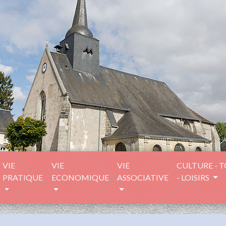
VIE
VIE
VIE
CULTURE - 
PRATIQUE
ECONOMIQUE
ASSOCIATIVE
- LOISIRS