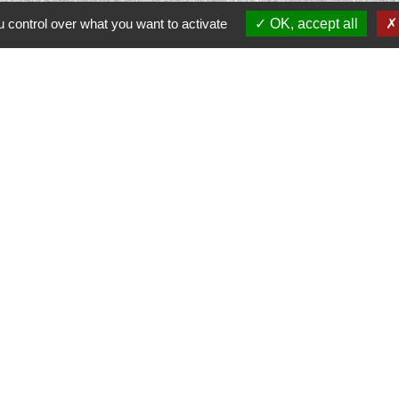
 control over what you want to activate
OK, accept all
Contacts
Commune de Prunay-Cassereau
11, rue de l'Hôtel de Ville
41310 Prunay-Cassereau - FRANCE
+33 2 54 80 32 81
tercommunalité
 VENDOMOIS
E DE SELOMNES
ALE DU VENDOMOIS