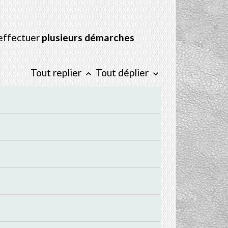
 effectuer
plusieurs démarches
Tout replier
Tout déplier
keyboard_arrow_up
keyboard_arrow_down