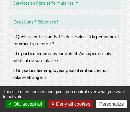
Services en ligne et formulaires
Questions ? Réponses !
Quelles sont les activités de services à la personne et
comment y recourir ?
Le particulier employeur doit-il s'occuper du suivi
médical de son salarié ?
Un particulier employeur peut-il embaucher un
salarié étranger ?
This site uses cookies and gives you control over what you want
to activate
Pour en savoir plus
OK, accept all
Deny all cookies
Personalize
open_in_new
Site officiel du particulier employeur et du salarié
Urssaf Caisse nationale (ex-Acoss)