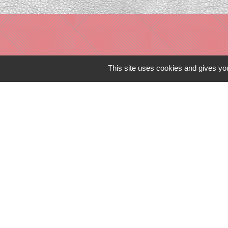
This site uses cookies and gives you
Liens in
TERRITOIRES
CULTURE 41
MÉDIATHÈQU
MISSION LOC
PILOTE 41