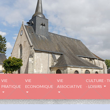
VIE
VIE
VIE
CULTURE - 
PRATIQUE
ECONOMIQUE
ASSOCIATIVE
- LOISIRS