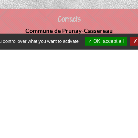
Contacts
Commune de Prunay-Cassereau
11, rue de l'Hôtel de Ville
 control over what you want to activate
OK, accept all
41310 Prunay-Cassereau - FRANCE
+33 2 54 80 32 81
tercommunalité
 VENDOMOIS
E DE SELOMNES
ALE DU VENDOMOIS