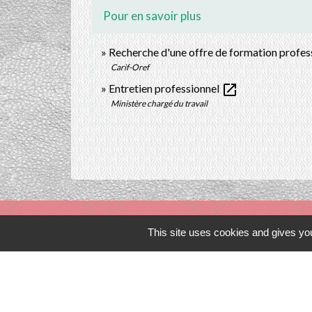
Pour en savoir plus
Recherche d'une offre de formation profes
Carif-Oref
open_in_new
Entretien professionnel
Ministère chargé du travail
This site uses cookies and gives you