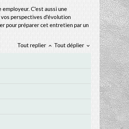
e employeur. C'est aussi une
 vos perspectives d'évolution
der pour préparer cet entretien par un
Tout replier
Tout déplier
keyboard_arrow_up
keyboard_arrow_down