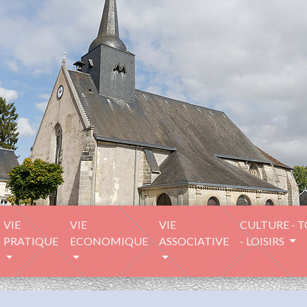
VIE
VIE
VIE
CULTURE - 
PRATIQUE
ECONOMIQUE
ASSOCIATIVE
- LOISIRS