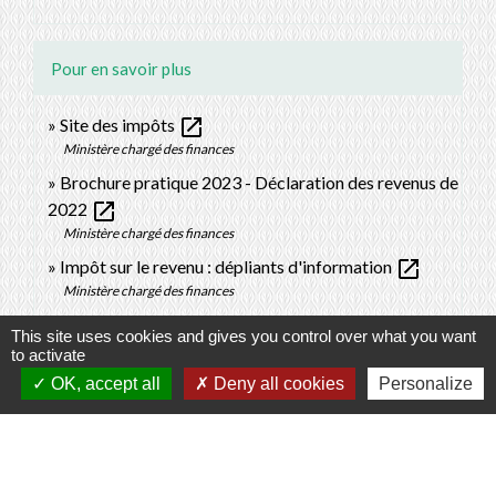
Pour en savoir plus
open_in_new
Site des impôts
Ministère chargé des finances
Brochure pratique 2023 - Déclaration des revenus de
open_in_new
2022
Ministère chargé des finances
open_in_new
Impôt sur le revenu : dépliants d'information
Ministère chargé des finances
This site uses cookies and gives you control over what you want
Signaler une erreur sur cette page
to activate
OK, accept all
Deny all cookies
Personalize
Contacts