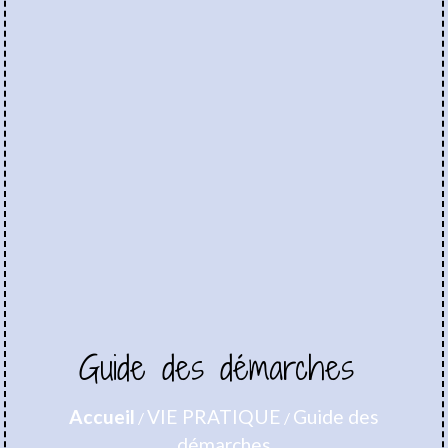
Guide des démarches
Accueil
VIE PRATIQUE
Guide des
/
/
démarches