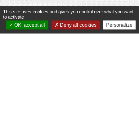
This site uses cookies and gives you control over what you want
to activate
OK, accept all
Deny all cookies
Personalize
Contacts
Commune de Prunay-Cassereau
11, rue de l'Hôtel de Ville
41310 Prunay-Cassereau - FRANCE
+33 2 54 80 32 81
Liens intercommunalité
TERRITOIRES VENDOMOIS
CULTURE 41
MÉDIATHÈQUE DE SELOMNES
MISSION LOCALE DU VENDOMOIS
PILOTE 41