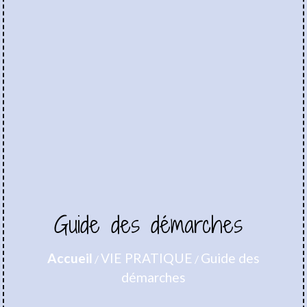
Guide des démarches
Accueil
VIE PRATIQUE
Guide des
/
/
démarches