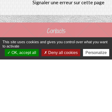
Signaler une erreur sur cette page
Contacts
Commune de Prunay-Cassereau
This site uses cookies and gives you control over what you want
to activate
11, rue de l'Hôtel de Ville
OK, accept all
Deny all cookies
Personalize
41310 Prunay-Cassereau - FRANCE
+33 2 54 80 32 81
Liens intercommunalité
TERRITOIRES VENDOMOIS
CULTURE 41
MÉDIATHÈQUE DE SELOMNES
MISSION LOCALE DU VENDOMOIS