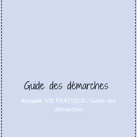
Guide des démarches
Accueil
VIE PRATIQUE
Guide des
/
/
démarches