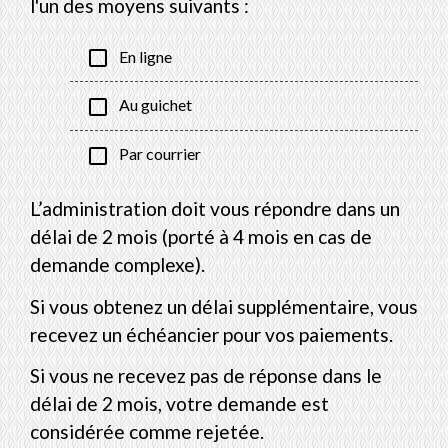
l'un des moyens suivants :
check_box_outline_blank
En ligne
check_box_outline_blank
Au guichet
check_box_outline_blank
Par courrier
L’administration doit vous répondre dans un
délai de 2 mois (porté à 4 mois en cas de
demande complexe).
Si vous obtenez un délai supplémentaire, vous
recevez un échéancier pour vos paiements.
Si vous ne recevez pas de réponse dans le
délai de 2 mois, votre demande est
considérée comme rejetée.