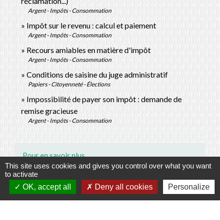
réclamation...)
Argent - Impôts - Consommation
Impôt sur le revenu : calcul et paiement
Argent - Impôts - Consommation
Recours amiables en matière d'impôt
Argent - Impôts - Consommation
Conditions de saisine du juge administratif
Papiers - Citoyenneté - Élections
Impossibilité de payer son impôt : demande de
remise gracieuse
Argent - Impôts - Consommation
Pour en savoir plus
This site uses cookies and gives you control over what you want
to activate
open_in_new
Site des impôts
OK, accept all
Deny all cookies
Personalize
Ministère chargé des finances
open_in_new
Délais de paiement des impôts
Ministère chargé des finances