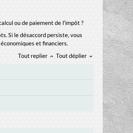
alcul ou de paiement de l'impôt ?
s. Si le désaccord persiste, vous
 économiques et financiers.
Tout replier
Tout déplier
keyboard_arrow_up
keyboard_arrow_down