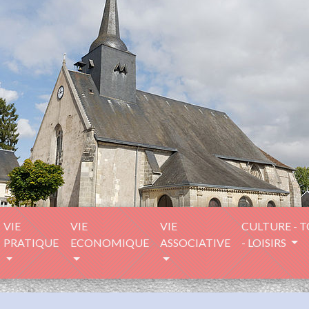
VIE
VIE
VIE
CULTURE - 
PRATIQUE
ECONOMIQUE
ASSOCIATIVE
- LOISIRS