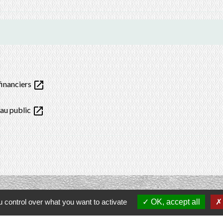
open_in_new
financiers
open_in_new
 au public
 control over what you want to activate
OK, accept all
Contacts