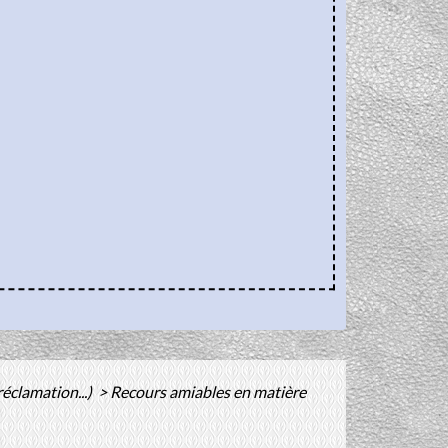
réclamation...)
>
Recours amiables en matière