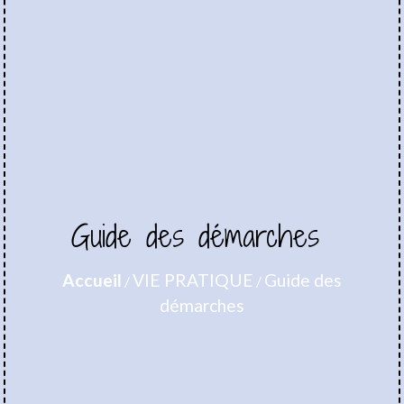
Guide des démarches
Accueil
VIE PRATIQUE
Guide des
/
/
démarches