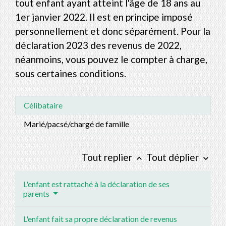
tout enfant ayant atteint l'âge de 18 ans au
1
er
janvier 2022. Il est en principe imposé
personnellement et donc séparément. Pour la
déclaration 2023 des revenus de 2022,
néanmoins, vous pouvez le compter à charge,
sous certaines conditions.
Célibataire
Marié/pacsé/chargé de famille
Tout replier
Tout déplier
keyboard_arrow_up
keyboard_arrow_down
L'enfant est rattaché à la déclaration de ses
parents
L'enfant fait sa propre déclaration de revenus