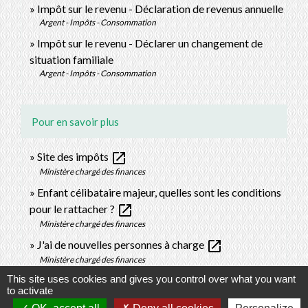
Impôt sur le revenu - Déclaration de revenus annuelle
Argent - Impôts - Consommation
Impôt sur le revenu - Déclarer un changement de
situation familiale
Argent - Impôts - Consommation
Pour en savoir plus
open_in_new
Site des impôts
Ministère chargé des finances
Enfant célibataire majeur, quelles sont les conditions
open_in_new
pour le rattacher ?
Ministère chargé des finances
open_in_new
J'ai de nouvelles personnes à charge
Ministère chargé des finances
This site uses cookies and gives you control over what you want
Brochure pratique 2023 - Déclaration des revenus de
to activate
open_in_new
2022