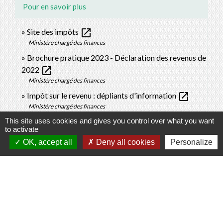
Pour en savoir plus
open_in_new
Site des impôts
Ministère chargé des finances
Brochure pratique 2023 - Déclaration des revenus de
open_in_new
2022
Ministère chargé des finances
open_in_new
Impôt sur le revenu : dépliants d'information
Ministère chargé des finances
open_in_new
Je déclare mes réductions et crédits d'impôt
This site uses cookies and gives you control over what you want
to activate
Ministère chargé des finances
OK, accept all
Deny all cookies
Personalize
open_in_new
Fiscalité des pensions alimentaires
Ministère chargé des finances
Signaler une erreur sur cette page