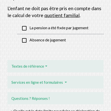
L'enfant ne doit pas être pris en compte dans
le calcul de votre
quotient familial
.
check_box_outline_blank
La pension a été fixée par jugement
check_box_outline_blank
Absence de jugement
Textes de référence
Services en ligne et formulaires
Questions ? Réponses !
Quelle est la date limite pour faire sa déclaration de