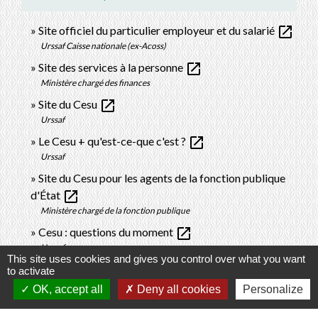
open_in_new
Site officiel du particulier employeur et du salarié
Urssaf Caisse nationale (ex-Acoss)
open_in_new
Site des services à la personne
Ministère chargé des finances
open_in_new
Site du Cesu
Urssaf
open_in_new
Le Cesu + qu'est-ce-que c'est ?
Urssaf
Site du Cesu pour les agents de la fonction publique
open_in_new
d'État
Ministère chargé de la fonction publique
open_in_new
Cesu : questions du moment
Urssaf
This site uses cookies and gives you control over what you want
Contrat de travail d'un salarié déclaré avec le Cesu
to activate
open_in_new
OK, accept all
Deny all cookies
Personalize
Urssaf