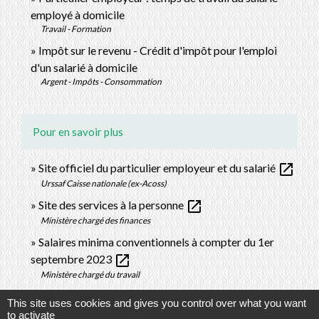
employé à domicile
Travail - Formation
Impôt sur le revenu - Crédit d'impôt pour l'emploi
d'un salarié à domicile
Argent - Impôts - Consommation
Pour en savoir plus
open_in_new
Site officiel du particulier employeur et du salarié
Urssaf Caisse nationale (ex-Acoss)
open_in_new
Site des services à la personne
Ministère chargé des finances
Salaires minima conventionnels à compter du 1er
open_in_new
septembre 2023
Ministère chargé du travail
Salarié employé à domicile pour des services à la
This site uses cookies and gives you control over what you want
open_in_new
personne : taux de cotisations
to activate