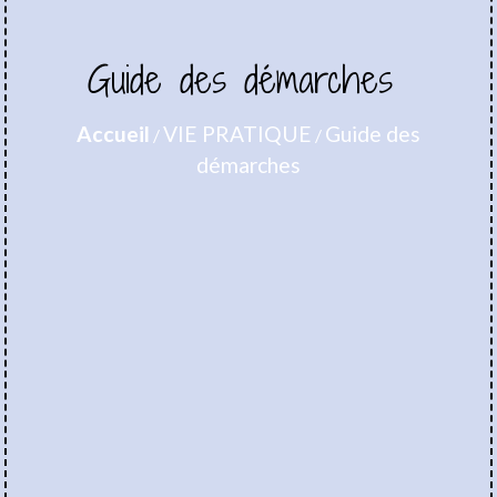
Guide des démarches
Accueil
VIE PRATIQUE
Guide des
/
/
démarches