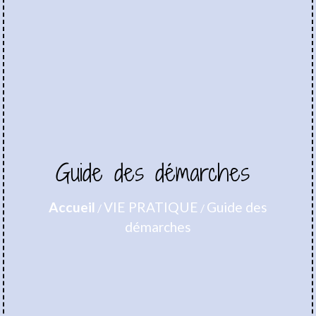
Guide des démarches
Accueil
VIE PRATIQUE
Guide des
/
/
démarches