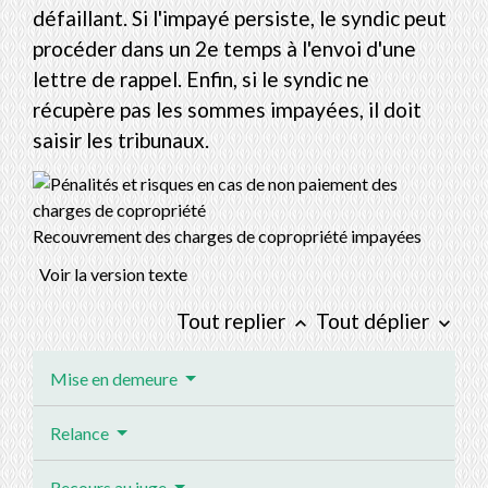
défaillant. Si l'impayé persiste, le syndic peut
procéder dans un 2
e
temps à l'envoi d'une
lettre de rappel. Enfin, si le syndic ne
récupère pas les sommes impayées, il doit
saisir les tribunaux.
Recouvrement des charges de copropriété impayées
Voir la version texte
Tout replier
Tout déplier
keyboard_arrow_up
keyboard_arrow_down
Mise en demeure
Relance
Recours au juge