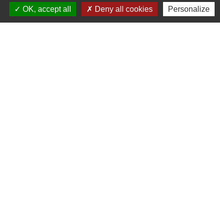
OK, accept all
Deny all cookies
Personalize
Signaler une erreur sur cette page
Contacts
Commune de Prunay-Cassereau
11, rue de l'Hôtel de Ville
41310 Prunay-Cassereau - FRANCE
+33 2 54 80 32 81
Liens intercommunalité
TERRITOIRES VENDOMOIS
CULTURE 41
MÉDIATHÈQUE DE SELOMNES