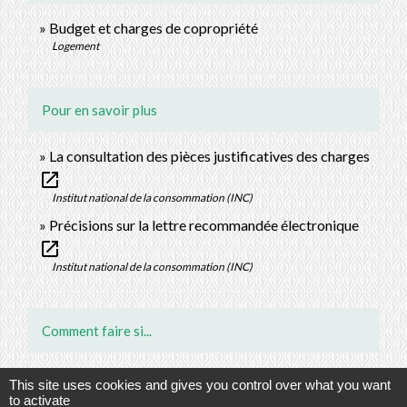
Budget et charges de copropriété
Logement
Pour en savoir plus
La consultation des pièces justificatives des charges
open_in_new
Institut national de la consommation (INC)
Précisions sur la lettre recommandée électronique
open_in_new
Institut national de la consommation (INC)
Comment faire si...
J'achète un logement
This site uses cookies and gives you control over what you want
to activate