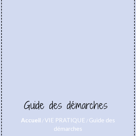
Guide des démarches
Accueil
VIE PRATIQUE
Guide des
/
/
démarches