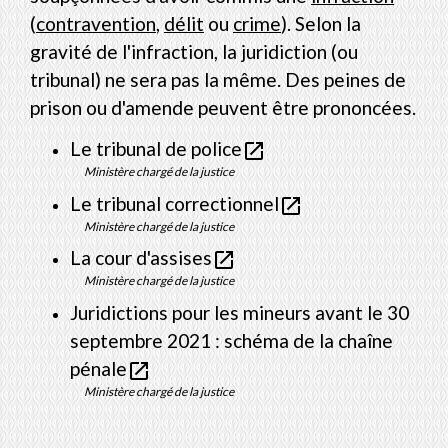
(
contravention
,
délit
ou
crime
). Selon la
gravité de l'infraction, la juridiction (ou
tribunal) ne sera pas la même. Des peines de
prison ou d'amende peuvent être prononcées.
Le tribunal de police
open_in_new
Ministère chargé de la justice
Le tribunal correctionnel
open_in_new
Ministère chargé de la justice
La cour d'assises
open_in_new
Ministère chargé de la justice
Juridictions pour les mineurs avant le 30
septembre 2021 : schéma de la chaîne
pénale
open_in_new
Ministère chargé de la justice