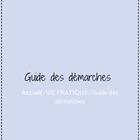
Guide des démarches
Accueil
VIE PRATIQUE
Guide des
/
/
démarches