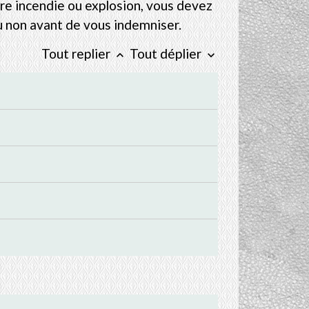
tre incendie ou explosion, vous devez
ou non avant de vous indemniser.
Tout replier
Tout déplier
keyboard_arrow_up
keyboard_arrow_down