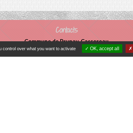
Contacts
Commune de Prunay-Cassereau
 control over what you want to activate
OK, accept all
11, rue de l'Hôtel de Ville
41310 Prunay-Cassereau - FRANCE
+33 2 54 80 32 81
tercommunalité
 VENDOMOIS
E DE SELOMNES
ALE DU VENDOMOIS