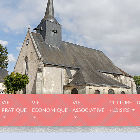
VIE
VIE
VIE
CULTURE - 
PRATIQUE
ECONOMIQUE
ASSOCIATIVE
- LOISIRS