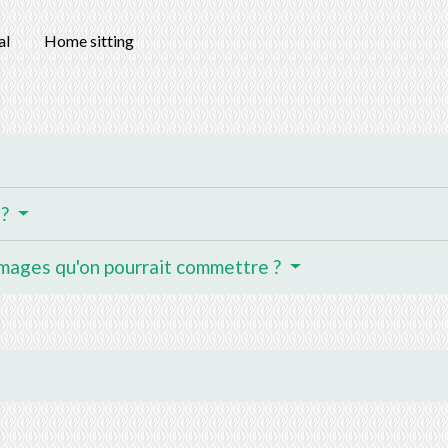
al
Home sitting
 ?
mages qu'on pourrait commettre ?