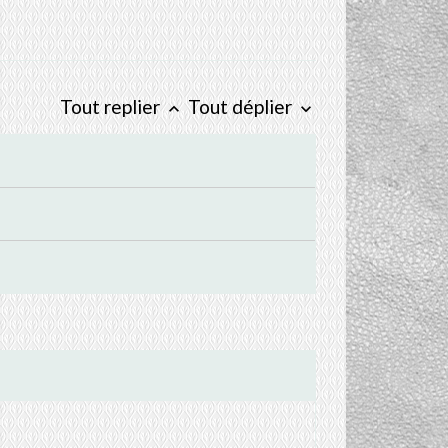
Tout replier
Tout déplier
keyboard_arrow_up
keyboard_arrow_down