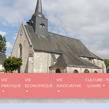
VIE
VIE
VIE
CULTURE - 
PRATIQUE
ECONOMIQUE
ASSOCIATIVE
- LOISIRS