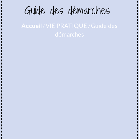
Guide des démarches
Accueil
VIE PRATIQUE
Guide des
/
/
démarches