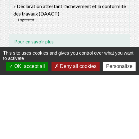
Déclaration attestant l'achèvement et la conformité
des travaux (DAACT)
Logement
Pour en savoir plus
This site uses cookies and gives you control over what you want
open_in_new
Le permis modificatif
to activate
Ordre des architectes
OK, accept all
Deny all cookies
Personalize
Condition d’obtention d’un permis de construire
open_in_new
modificatif
Agence nationale pour l'information sur le logement (Anil)
Dépôt d'un permis modificatif lorsque 2 personnes
open_in_new
sont co-titulaires d'un permis
Sénat
Signaler une erreur sur cette page