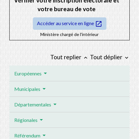
Vérifier votre inscription électorale et
votre bureau de vote
open_in_new
Accéder au service en ligne
Ministère chargé de l'intérieur
Tout replier
Tout déplier
keyboard_arrow_up
keyboard_arrow_down
Européennes
Municipales
Départementales
Régionales
Référendum