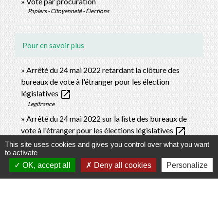
Vote par procuration
Papiers - Citoyenneté - Élections
Pour en savoir plus
Arrêté du 24 mai 2022 retardant la clôture des
bureaux de vote à l'étranger pour les élection
open_in_new
législatives
Legifrance
Arrêté du 24 mai 2022 sur la liste des bureaux de
open_in_new
vote à l'étranger pour les élections législatives
Legifrance
This site uses cookies and gives you control over what you want
to activate
open_in_new
Vote électronique
OK, accept all
Deny all cookies
Personalize
Ministère chargé de l'Europe et des affaires étrangères
open_in_new
Vote par correspondance
Ministère chargé de l'Europe et des affaires étrangères
open_in_new
Liste électorale consulaire
Ministère chargé de l'Europe et des affaires étrangères