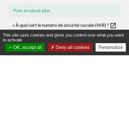
Pour en savoir plus
open_in_new
À quoi sert le numéro de sécurité sociale (NIR) ?
Caisse nationale d'assurance maladie (Cnam)
This site uses cookies and gives you control over what you want
open_in_new
Vous êtes salarié : votre prise en charge
to activate
Caisse nationale d'assurance maladie (Cnam)
OK, accept all
Deny all cookies
Personalize
Signaler une erreur sur cette page
Contacts
Commune de Prunay-Cassereau
11, rue de l'Hôtel de Ville
41310 Prunay-Cassereau - FRANCE