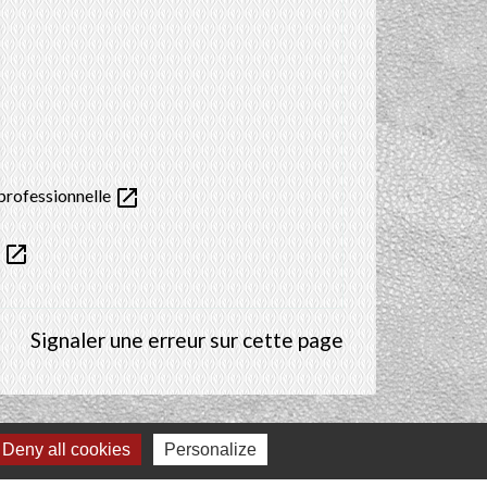
open_in_new
 professionnelle
open_in_new
)
Signaler une erreur sur cette page
Deny all cookies
Personalize