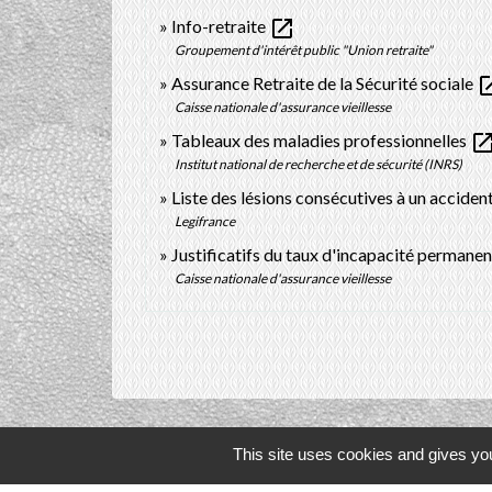
open_in_new
Info-retraite
Groupement d'intérêt public "Union retraite"
open_i
Assurance Retraite de la Sécurité sociale
Caisse nationale d'assurance vieillesse
open_in_n
Tableaux des maladies professionnelles
Institut national de recherche et de sécurité (INRS)
Liste des lésions consécutives à un accident
Legifrance
Justificatifs du taux d'incapacité permane
Caisse nationale d'assurance vieillesse
This site uses cookies and gives you