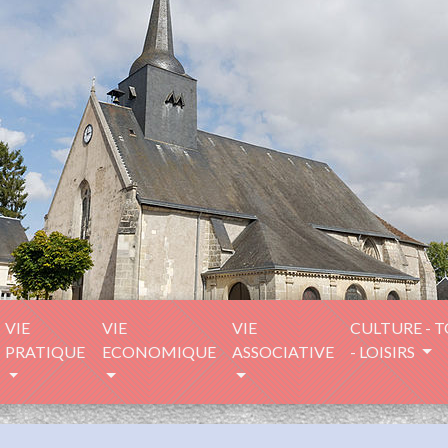
VIE
VIE
VIE
CULTURE - 
PRATIQUE
ECONOMIQUE
ASSOCIATIVE
- LOISIRS