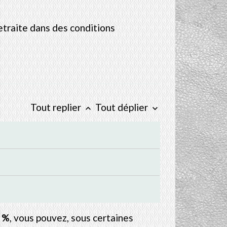
retraite dans des conditions
Tout replier
Tout déplier
keyboard_arrow_up
keyboard_arrow_down
 %
, vous pouvez, sous certaines