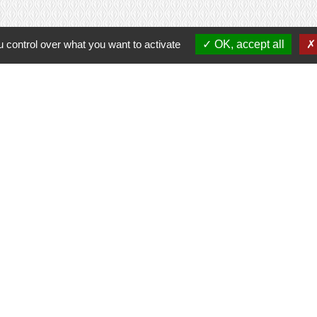
 control over what you want to activate
OK, accept all
Contacts
Commune de Prunay-Cassereau
11, rue de l'Hôtel de Ville
41310 Prunay-Cassereau - FRANCE
+33 2 54 80 32 81
tercommunalité
 VENDOMOIS
E DE SELOMNES
ALE DU VENDOMOIS