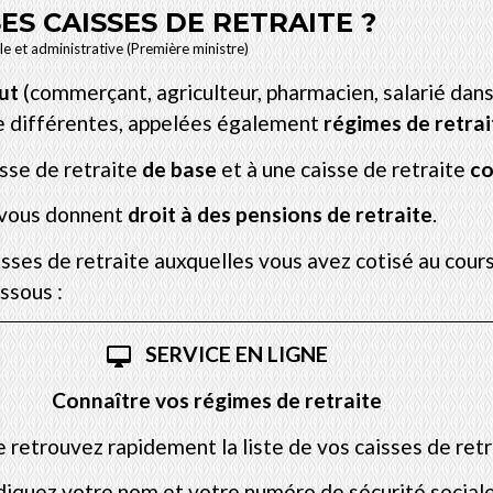
S CAISSES DE RETRAITE ?
ale et administrative (Première ministre)
ut
(commerçant, agriculteur, pharmacien, salarié dans l
te différentes, appelées également
régimes de retrai
sse de retraite
de base
et à une caisse de retraite
co
vous donnent
droit à des pensions de retraite
.
isses de retraite auxquelles vous avez cotisé au cours
ssous :
SERVICE EN LIGNE
desktop_mac
Connaître vos régimes de retraite
 retrouvez rapidement la liste de vos caisses de retr
indiquez votre nom et votre numéro de sécurité sociale