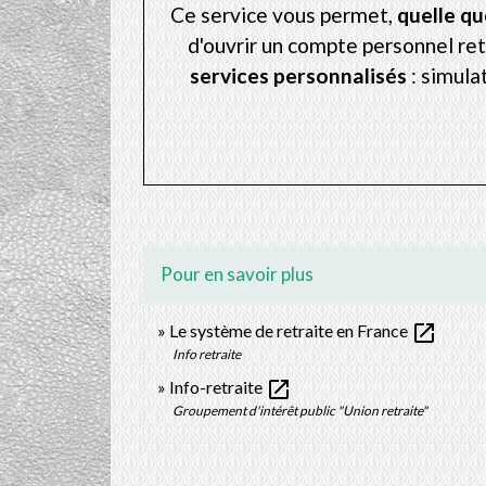
Ce service vous permet,
quelle qu
d'ouvrir un compte personnel ret
services personnalisés
: simula
Pour en savoir plus
open_in_new
Le système de retraite en France
Info retraite
open_in_new
Info-retraite
Groupement d'intérêt public "Union retraite"