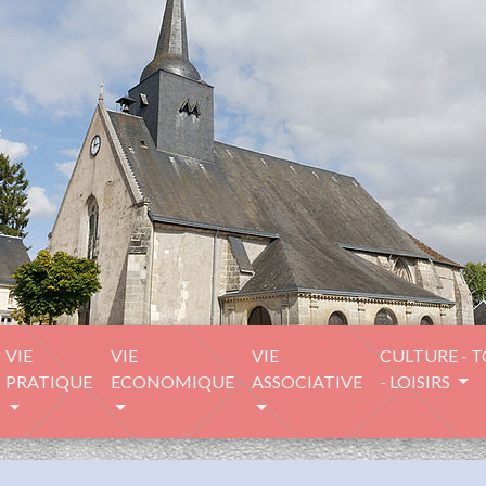
VIE
VIE
VIE
CULTURE - 
PRATIQUE
ECONOMIQUE
ASSOCIATIVE
- LOISIRS