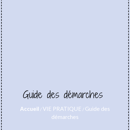
Guide des démarches
Accueil
VIE PRATIQUE
Guide des
/
/
démarches