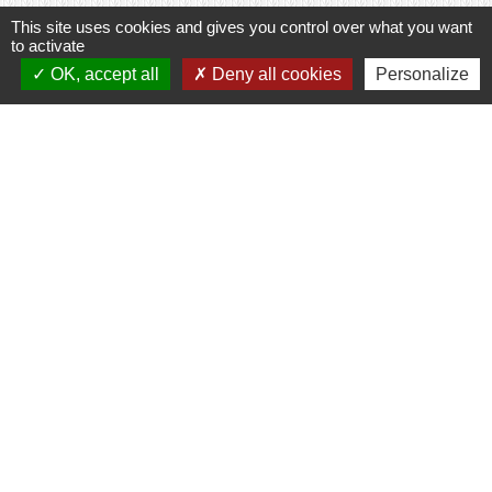
This site uses cookies and gives you control over what you want
to activate
Contacts
OK, accept all
Deny all cookies
Personalize
Commune de Prunay-Cassereau
11, rue de l'Hôtel de Ville
41310 Prunay-Cassereau - FRANCE
+33 2 54 80 32 81
Liens intercommunalité
TERRITOIRES VENDOMOIS
CULTURE 41
MÉDIATHÈQUE DE SELOMNES
MISSION LOCALE DU VENDOMOIS
PILOTE 41