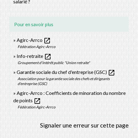
salarié ?
Pour en savoir plus
open_in_new
Agirc-Arrco
Fédération Agirc-Arrco
open_in_new
Info-retraite
Groupement d'intérêt public "Union retraite"
open_in_new
Garantie sociale du chef d'entreprise (GSC)
Association pour la garantie sociale des chefs et dirigeants
d'entreprise (GSC)
Agirc-Arrco : Coefficients de minoration du nombre
open_in_new
de points
Fédération Agirc-Arrco
Signaler une erreur sur cette page