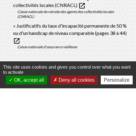
open_in_new
collectivités locales (CNRACL)
Caisse nationale de retraite des agents des collectivités locales
(CNRACL)
Justificatifs du taux d'incapacité permanente de 50 %
ou d'un handicap de niveau comparable (pages 38 à 44)
open_in_new
Caisse nationale d'assurance vieillesse
Signaler une erreur sur cette page
This site uses cookies and gives you control over what you want
to activate
OK, accept all
Deny all cookies
Personalize
Contacts
Commune de Prunay-Cassereau
11, rue de l'Hôtel de Ville
41310 Prunay-Cassereau - FRANCE