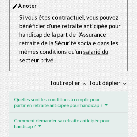
À noter
edit
Si vous êtes
contractuel
, vous pouvez
bénéficier d'une retraite anticipée pour
handicap de la part de l'Assurance
retraite de la Sécurité sociale dans les
mêmes conditions qu'un
salarié du
secteur privé
.
Tout replier
Tout déplier
keyboard_arrow_up
keyboard_arrow_down
Quelles sont les conditions à remplir pour
partir en retraite anticipée pour handicap ?
Comment demander sa retraite anticipée pour
handicap ?