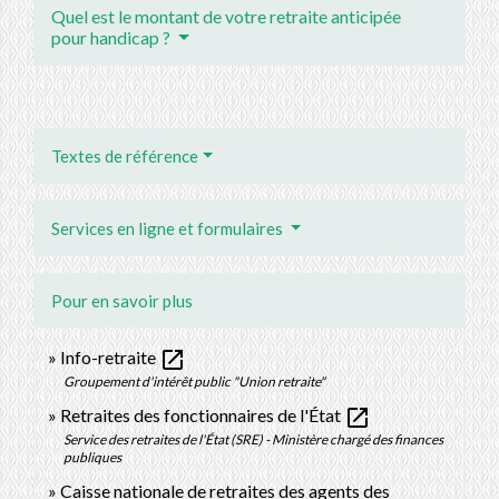
Quel est le montant de votre retraite anticipée
pour handicap ?
Textes de référence
Services en ligne et formulaires
Pour en savoir plus
open_in_new
Info-retraite
Groupement d'intérêt public "Union retraite"
open_in_new
Retraites des fonctionnaires de l'État
Service des retraites de l'État (SRE) - Ministère chargé des finances
publiques
Caisse nationale de retraites des agents des