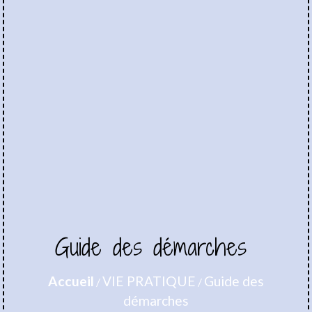
Guide des démarches
Accueil
VIE PRATIQUE
Guide des
/
/
démarches