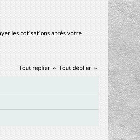
ayer les cotisations après votre
Tout replier
Tout déplier
keyboard_arrow_up
keyboard_arrow_down