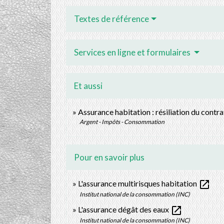
Textes de référence
Services en ligne et formulaires
Et aussi
Assurance habitation : résiliation du contra
Argent - Impôts - Consommation
Pour en savoir plus
open_in_new
L'assurance multirisques habitation
Institut national de la consommation (INC)
open_in_new
L'assurance dégât des eaux
Institut national de la consommation (INC)