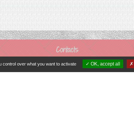
Contacts
Commune de Prunay-Cassereau
 control over what you want to activate
OK, accept all
11, rue de l'Hôtel de Ville
41310 Prunay-Cassereau - FRANCE
+33 2 54 80 32 81
tercommunalité
 VENDOMOIS