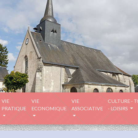
VIE
VIE
VIE
CULTURE - 
PRATIQUE
ECONOMIQUE
ASSOCIATIVE
- LOISIRS