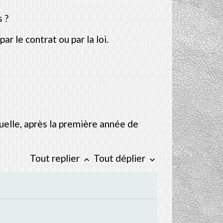
s ?
r le contrat ou par la loi.
uelle, après la première année de
Tout replier
Tout déplier
keyboard_arrow_up
keyboard_arrow_down