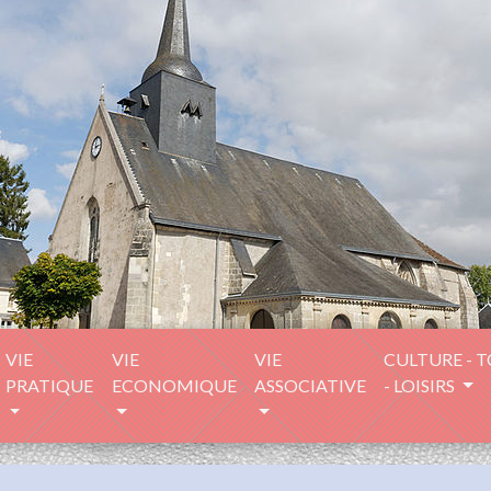
VIE
VIE
VIE
CULTURE - 
PRATIQUE
ECONOMIQUE
ASSOCIATIVE
- LOISIRS