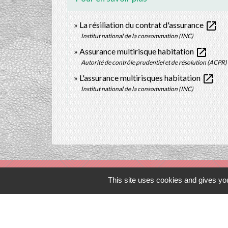
open_in_new
La résiliation du contrat d'assurance
Institut national de la consommation (INC)
open_in_new
Assurance multirisque habitation
Autorité de contrôle prudentiel et de résolution (ACPR)
open_in_new
L'assurance multirisques habitation
Institut national de la consommation (INC)
This site uses cookies and gives you