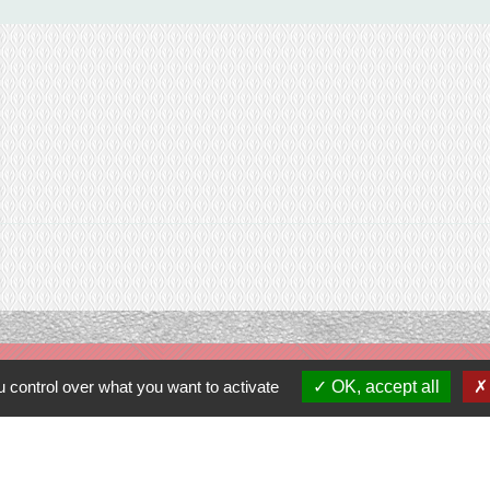
Contacts
 control over what you want to activate
OK, accept all
Commune de Prunay-Cassereau
11, rue de l'Hôtel de Ville
41310 Prunay-Cassereau - FRANCE