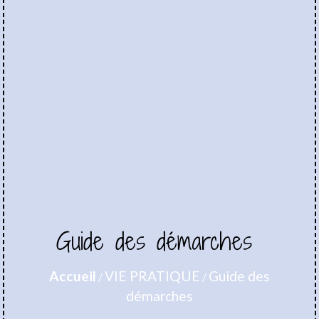
Guide des démarches
Accueil
VIE PRATIQUE
Guide des
/
/
démarches