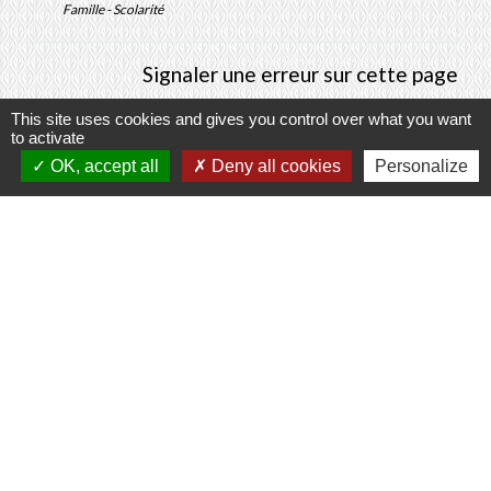
Famille - Scolarité
Signaler une erreur sur cette page
This site uses cookies and gives you control over what you want
to activate
OK, accept all
Deny all cookies
Personalize
Contacts
Commune de Prunay-Cassereau
11, rue de l'Hôtel de Ville
41310 Prunay-Cassereau - FRANCE
+33 2 54 80 32 81
Liens intercommunalité
TERRITOIRES VENDOMOIS