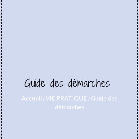
Guide des démarches
Accueil
VIE PRATIQUE
Guide des
/
/
démarches