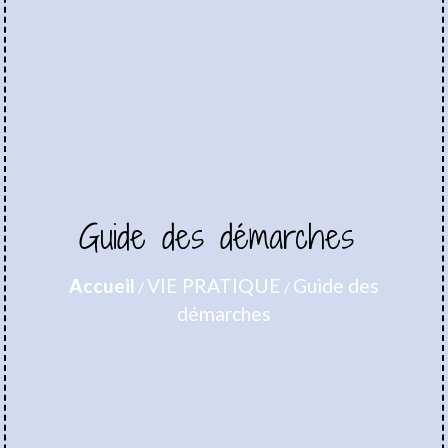
Guide des démarches
Accueil
VIE PRATIQUE
Guide des
/
/
démarches