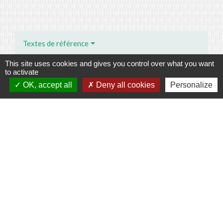
Textes de référence
This site uses cookies and gives you control over what you want
to activate
Services en ligne et formulaires
OK, accept all
Deny all cookies
Personalize
Questions ? Réponses !
Comment obtenir un extrait K ou Kbis ?
Et aussi
Création d'entreprise : choisir et protéger la
dénomination de l'entreprise
Étapes de vie