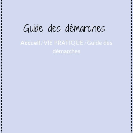
Guide des démarches
Accueil
VIE PRATIQUE
Guide des
/
/
démarches