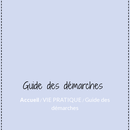
Guide des démarches
Accueil
VIE PRATIQUE
Guide des
/
/
démarches