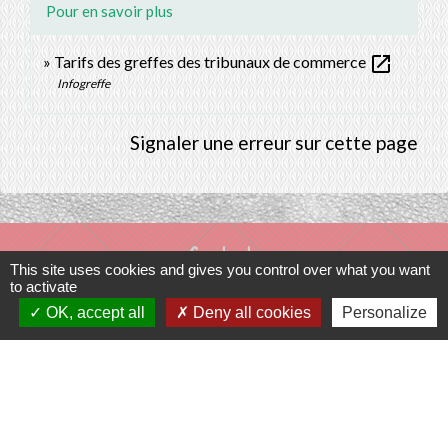
Pour en savoir plus
open_in_new
Tarifs des greffes des tribunaux de commerce
Infogreffe
Signaler une erreur sur cette page
Contacts
This site uses cookies and gives you control over what you want
to activate
Commune de Prunay-Cassereau
OK, accept all
Deny all cookies
Personalize
11, rue de l'Hôtel de Ville
41310 Prunay-Cassereau - FRANCE
+33 2 54 80 32 81